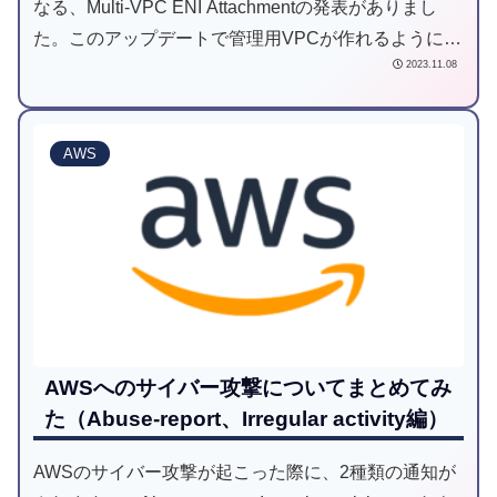
なる、Multi-VPC ENI Attachmentの発表がありまし
た。このアップデートで管理用VPCが作れるようにな
2023.11.08
りますが、安易に設置すべきではないと考えていま
す。その理由をまとめます。
AWS
AWSへのサイバー攻撃についてまとめてみ
た（Abuse-report、Irregular activity編）
AWSのサイバー攻撃が起こった際に、2種類の通知が