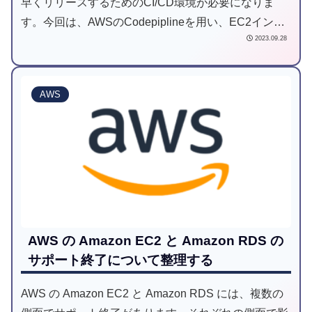
早くリリースするためのCI/CD環境が必要になりま
す。今回は、AWSのCodepiplineを用い、EC2インス
2023.09.28
タンスへDockerイメージをビルドし自動デプロイする
手順を紹介します。
AWS
AWS の Amazon EC2 と Amazon RDS の
サポート終了について整理する
AWS の Amazon EC2 と Amazon RDS には、複数の