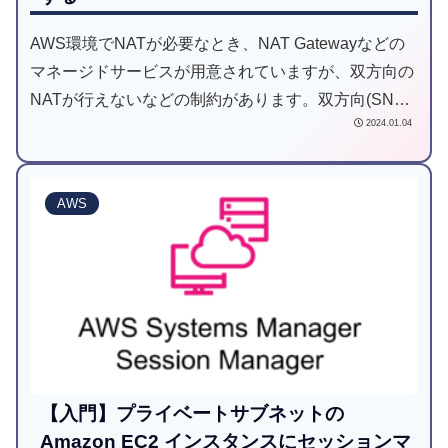
AWS環境でNATが必要なとき、NAT Gatewayなどの
マネージドサービスが用意されていますが、双方向の
NATが行えないなどの制約があります。双方向(SNAT,
2024.01.04
DNAT)での1対1NATを実現したい場合には、EC2で
NAT用のインスタンスを構築することがひとつのソリ
ューションとなりえるでしょう。本記事では、
AWS
iptablesを使用した双方向NAT用インスタンスの構築
手順を説明します。
【入門】プライベートサブネットの
Amazon EC2 インスタンスにセッションマ