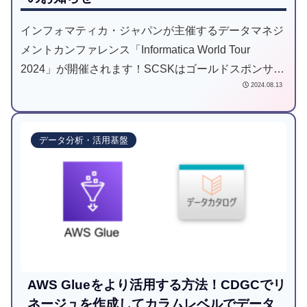
インフォマティカ・ジャパンが主催するデータマネジ
メントカンファレンス「Informatica World Tour
2024」が開催されます！SCSKはゴールドスポンサー
2024.08.13
として出展し、ミニセッションでの登壇、ブース出展
予定です。ご来場をお待ちしております！
データ分析・活用基盤
AWS Glueをより活用する方法！CDGCでリ
ネージュを作成してカラムレベルでデータ