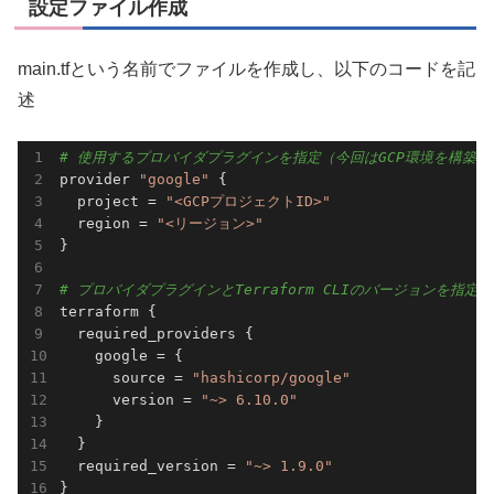
設定ファイル作成
main.tfという名前でファイルを作成し、以下のコードを記
述
# 使用するプロバイダプラグインを指定（今回はGCP環境を構築する
provider 
"google"
 {

  project = 
"<GCPプロジェクトID>"
  region = 
"<リージョン>"
}

# プロバイダプラグインとTerraform CLIのバージョンを指定
terraform {

  required_providers {

    google = {

      source = 
"hashicorp/google"
      version = 
"~> 6.10.0"
    }

  }

  required_version = 
"~> 1.9.0"
}
