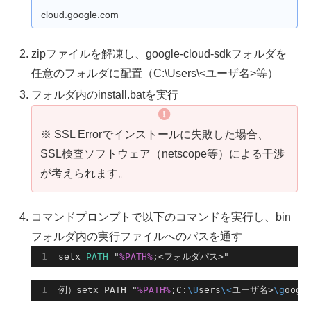
cloud.google.com
zipファイルを解凍し、google-cloud-sdkフォルダを
任意のフォルダに配置（C:\Users\<ユーザ名>等）
フォルダ内のinstall.batを実行
※ SSL Errorでインストールに失敗した場合、
SSL検査ソフトウェア（netscope等）による干渉
が考えられます。
コマンドプロンプトで以下のコマンドを実行し、bin
フォルダ内の実行ファイルへのパスを通す
setx 
PATH
 "
%PATH%
;<フォルダパス>"
例）setx PATH "
%PATH%
;C:
\U
sers
\<
ユーザ名>
\g
oogl