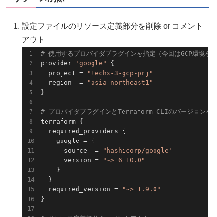
設定ファイルのリソース定義部分を削除 or コメント
アウト
# 使用するプロバイダプラグインを指定（今回はGCP環境を構築
provider 
"google"
 {

  project = 
"techs-3-gcp-prj"
  region  = 
"asia-northeast1"
}

# プロバイダプラグインとTerraform CLIのバージョンを
terraform {

  required_providers {

    google = {

      source  = 
"hashicorp/google"
      version = 
"~> 6.10.0"
    }

  }

  required_version = 
"~> 1.9.0"
}
