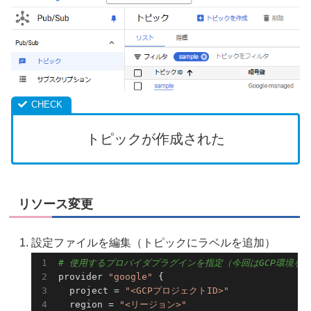
トピックが作成された
リソース変更
設定ファイルを編集（トピックにラベルを追加）
# 使用するプロバイダプラグインを指定（今回はGCP環境を構築
provider 
"google"
 {

  project = 
"<GCPプロジェクトID>"
  region = 
"<リージョン>"