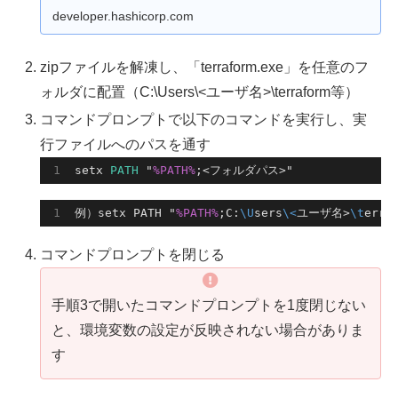
developer.hashicorp.com
zipファイルを解凍し、「terraform.exe」を任意のフ
ォルダに配置（C:\Users\<ユーザ名>\terraform等）
コマンドプロンプトで以下のコマンドを実行し、実
行ファイルへのパスを通す
setx 
PATH
 "
%PATH%
;<フォルダパス>"
例）setx PATH "
%PATH%
;C:
\U
sers
\<
ユーザ名>
\t
erra
コマンドプロンプトを閉じる
手順3で開いたコマンドプロンプトを1度閉じない
と、環境変数の設定が反映されない場合がありま
す