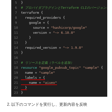
# プロバイダプラグインとTerraform CLIのバージョンを
terraform {

  required_providers {

    google = {

      source = 
"hashicorp/google"
      version = 
"~> 6.10.0"
    }

  }

  required_version = 
"~> 1.9.0"
}

# リソースを定義（ラベルを追加）
resource 
"google_pubsub_topic"
"sample"
 {

  name = 
"sample"
  labels = {

    name = 
"aiueo"
  }
}
以下のコマンドを実行し、更新内容を反映