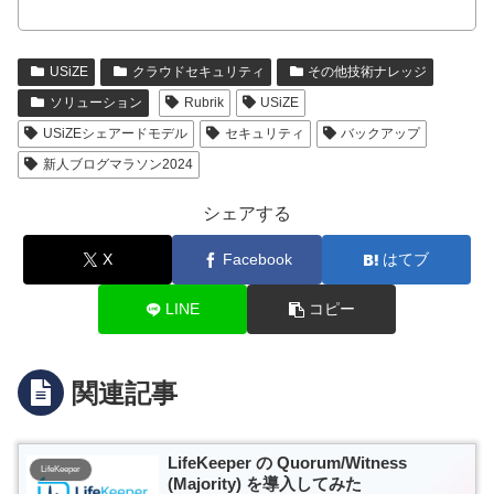
USiZE
クラウドセキュリティ
その他技術ナレッジ
ソリューション
Rubrik
USiZE
USiZEシェアードモデル
セキュリティ
バックアップ
新人ブログマラソン2024
シェアする
X
Facebook
はてブ
LINE
コピー
関連記事
LifeKeeper の Quorum/Witness
LifeKeeper
(Majority) を導入してみた