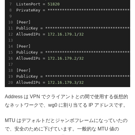
ListenPort = 
51820
PrivateKey = ************************************

[Peer]

PublicKey = **************************************
AllowedIPs = 
172.16
.179
.1
/
32
[Peer]

PublicKey = **************************************
AllowedIPs = 
172.16
.179
.2
/
32
[Peer]

PublicKey = **************************************
AllowedIPs = 
172.16
.179
.3
/
32
Address は VPN でクライアントとの間で使用する仮想的
なネットワークで、wg0 に割り当てる IP アドレスです。
MTU はデフォルトだとジャンボフレームになっていたの
で、安全のために下げています。一般的な MTU 値の