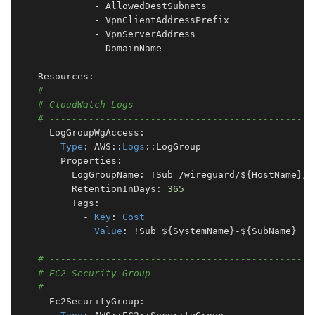
          - AllowedDestSubnets

          - VpnClientAddressPrefix

          - VpnServerAddress

          - DomainName

# -----------------------------------------------
# CloudWatch Logs
# -----------------------------------------------
  LogGroupWgAccess:

Type
: AWS::
Logs
::LogGroup

    Properties:

      LogGroupName: !Sub /wireguard/${HostName}/ac
      RetentionInDays: 
365
      Tags:

        - 
Key
: 
Cost
Value
: !Sub ${SystemName}-${SubName}

# -----------------------------------------------
# EC2 Security Group
# -----------------------------------------------
  Ec2SecurityGroup:
