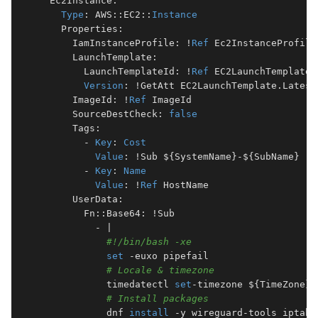
  Ec2Instance:

Type
: AWS::EC2::
Instance
    Properties:

      IamInstanceProfile: !
Ref
 Ec2InstanceProfile

      LaunchTemplate:

        LaunchTemplateId: !
Ref
 EC2LaunchTemplate

Version
: !GetAtt EC2LaunchTemplate.Latest
      ImageId: !
Ref
 ImageId

      SourceDestCheck: 
false
      Tags:

        - 
Key
: 
Cost
Value
: !Sub ${SystemName}-${SubName}

        - 
Key
: 
Name
Value
: !
Ref
 HostName

      UserData:

        Fn::Base64: !Sub

          - |

#!/bin/bash -xe
set
 -euxo pipefail

# Locale & timezone
            timedatectl 
set
-timezone ${TimeZone}

# Install packages
            dnf 
install
 -y wireguard-tools iptabl