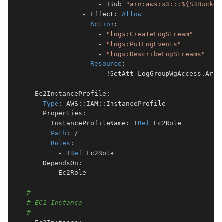
                  - !Sub 
"arn:aws:s3:::${S3Bucket
              - Effect: 
Allow
Action
:

                  - 
"logs:CreateLogStream"
                  - 
"logs:PutLogEvents"
                  - 
"logs:DescribeLogStreams"
Resource
:

                  - !GetAtt LogGroupWgAccess.Arn

  Ec2InstanceProfile:

Type
: AWS::IAM::InstanceProfile

    Properties:

      InstanceProfileName: !
Ref
 Ec2Role

Path
: /

Roles
:

        - !
Ref
 Ec2Role

    DependsOn:

      - Ec2Role

# -----------------------------------------------
# EC2 Instance
# -----------------------------------------------