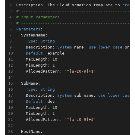
Description: The CloudFormation template to 
creat
# -----------------------------------------------
# Input Parameters
# -----------------------------------------------
Parameters
:

  SystemName:

Type
: 
String
    Description: 
System
 name. 
use
lower
case
 only
Default
: example

    MaxLength: 
10
    MinLength: 
1
    AllowedPattern: 
"^[a-z0-9]+$"
  SubName:

Type
: 
String
    Description: 
System
 sub name. 
use
lower
case
 
Default
: dev

    MaxLength: 
10
    MinLength: 
1
    AllowedPattern: 
"^[a-z0-9]+$"
  HostName:
