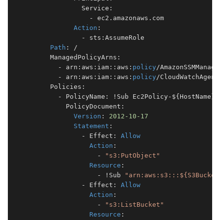
              Service:

                - ec2.amazonaws.com

Action
:

              - sts:AssumeRole

Path
: /

      ManagedPolicyArns:

        - arn:aws:iam::aws:
policy
/AmazonSSMManage
        - arn:aws:iam::aws:
policy
/CloudWatchAgent
      Policies:

        - PolicyName: !Sub Ec2Policy-${HostName}

          PolicyDocument:

Version
: 
2012
-10
-17
Statement
:

              - Effect: 
Allow
Action
:

                  - 
"s3:PutObject"
Resource
:

                  - !Sub 
"arn:aws:s3:::${S3Bucket
              - Effect: 
Allow
Action
:

                  - 
"s3:ListBucket"
Resource
:
