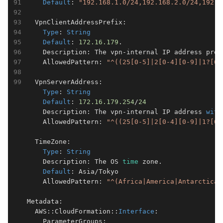
Default
: 
"192.168.1.0/24,192.168.2.0/24,192.1
  VpnClientAddressPrefix:

Type
: 
String
Default
: 
172.16
.179
.

    Description: The vpn-internal IP address pref
    AllowedPattern: 
"^((25[0-5]|2[0-4][0-9]|1?[0-
  VpnServerAddress:

Type
: 
String
Default
: 
172.16
.179
.254
/
24
    Description: The vpn-internal IP address 
with
    AllowedPattern: 
"^((25[0-5]|2[0-4][0-9]|1?[0-
  TimeZone:

Type
: 
String
    Description: The OS 
time
 zone.

Default
: Asia/Tokyo

    AllowedPattern: 
"^(Africa|America|Antarctica|
Metadata:

  AWS::CloudFormation::
Interface
:

    ParameterGroups:
