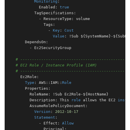
Monitoring
:

          Enabled: 
true
        TagSpecifications:

          - ResourceType: volume

            Tags:

              - 
Key
: 
Cost
Value
: !Sub ${SystemName}-${SubNam
    DependsOn:

      - Ec2SecurityGroup

# -----------------------------------------------
# EC2 Role / Instance Profile (IAM)
# -----------------------------------------------
  Ec2Role:

Type
: AWS::IAM::
Role
    Properties:

      RoleName: !Sub Ec2Role-${HostName}

      Description: This 
role
 allows the EC2 
insta
      AssumeRolePolicyDocument:

Version
: 
2012
-10
-17
Statement
:

          - Effect: 
Allow
            Principal:
