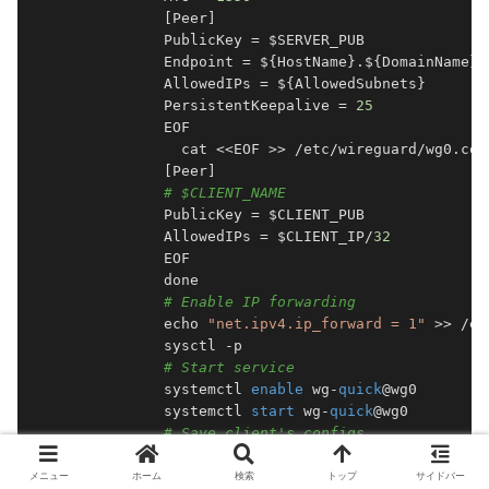
            [Peer]

            PublicKey = $SERVER_PUB

            Endpoint = ${HostName}.${DomainName}:
            AllowedIPs = ${AllowedSubnets}

            PersistentKeepalive = 
25
            EOF

              cat <<EOF >> /etc/wireguard/wg0.conf
            [Peer]

# $CLIENT_NAME
            PublicKey = $CLIENT_PUB

            AllowedIPs = $CLIENT_IP/
32
            EOF

            done

# Enable IP forwarding
            echo 
"net.ipv4.ip_forward = 1"
 >> /et
            sysctl -p

# Start service
            systemctl 
enable
 wg-
quick
@wg0

            systemctl 
start
 wg-
quick
@wg0

# Save client's configs
            aws s3 cp clients/ 
"s3://${S3BucketNa
# Configure iptables logging - log ne
メニュー
ホーム
検索
トップ
サイドバー