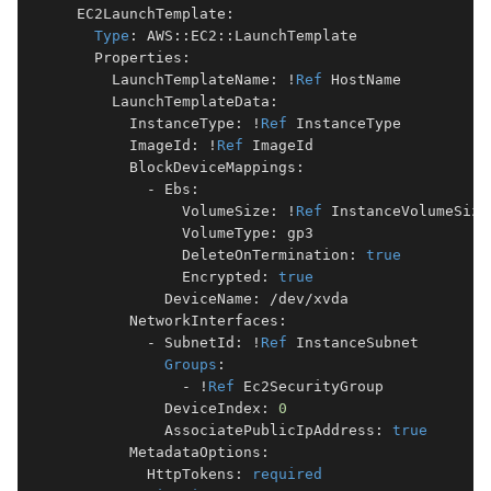
  EC2LaunchTemplate:

Type
: AWS::EC2::LaunchTemplate

    Properties:

      LaunchTemplateName: !
Ref
 HostName

      LaunchTemplateData:

        InstanceType: !
Ref
 InstanceType

        ImageId: !
Ref
 ImageId

        BlockDeviceMappings:

          - Ebs:

              VolumeSize: !
Ref
 InstanceVolumeSize

              VolumeType: gp3

              DeleteOnTermination: 
true
              Encrypted: 
true
            DeviceName: /dev/xvda

        NetworkInterfaces:

          - SubnetId: !
Ref
 InstanceSubnet

Groups
:

              - !
Ref
 Ec2SecurityGroup

            DeviceIndex: 
0
            AssociatePublicIpAddress: 
true
        MetadataOptions:

          HttpTokens: 
required