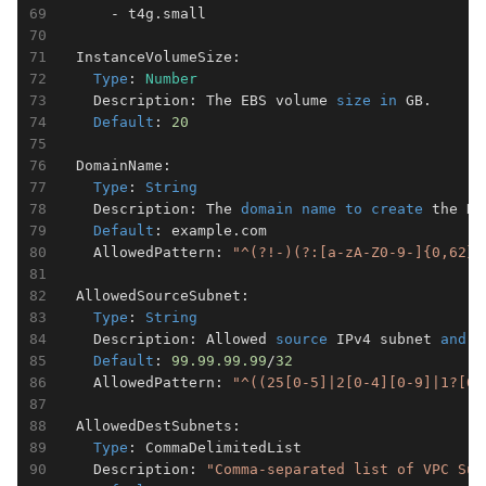
      - t4g.small

  InstanceVolumeSize:

Type
: 
Number
    Description: The EBS volume 
size
in
 GB.

Default
: 
20
  DomainName:

Type
: 
String
    Description: The 
domain
name
to
create
 the DN
Default
: example.com

    AllowedPattern: 
"^(?!-)(?:[a-zA-Z0-9-]{0,62}[
  AllowedSourceSubnet:

Type
: 
String
    Description: Allowed 
source
 IPv4 subnet 
and
 s
Default
: 
99.99
.99
.99
/
32
    AllowedPattern: 
"^((25[0-5]|2[0-4][0-9]|1?[0-
  AllowedDestSubnets:

Type
: CommaDelimitedList

    Description: 
"Comma-separated list of VPC Sub