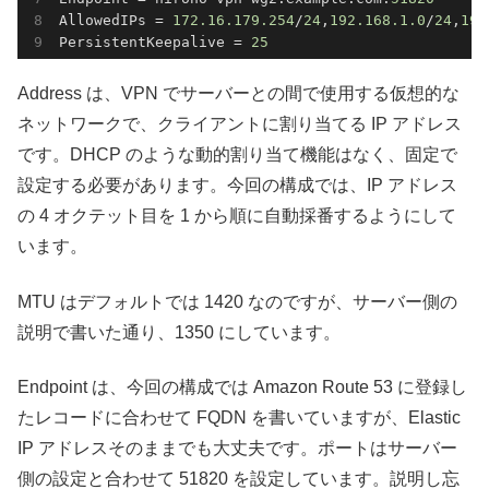
AllowedIPs = 
172.16
.179
.254
/
24
,
192.168
.1
.0
/
24
,
192
PersistentKeepalive = 
25
Address は、VPN でサーバーとの間で使用する仮想的な
ネットワークで、クライアントに割り当てる IP アドレス
です。DHCP のような動的割り当て機能はなく、固定で
設定する必要があります。今回の構成では、IP アドレス
の 4 オクテット目を 1 から順に自動採番するようにして
います。
MTU はデフォルトでは 1420 なのですが、サーバー側の
説明で書いた通り、1350 にしています。
Endpoint は、今回の構成では Amazon Route 53 に登録し
たレコードに合わせて FQDN を書いていますが、Elastic
IP アドレスそのままでも大丈夫です。ポートはサーバー
側の設定と合わせて 51820 を設定しています。説明し忘