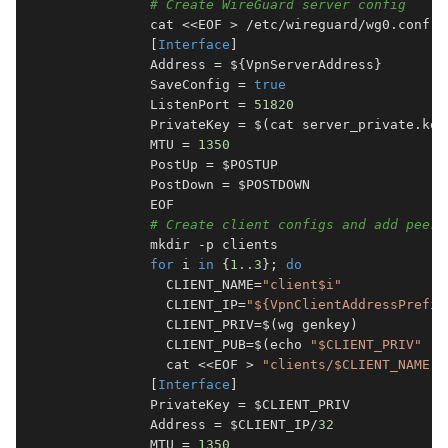
# Create WireGuard server config
            cat <<EOF > /etc/wireguard/wg0.conf

            [
Interface
]

            Address = ${VpnServerAddress}

            SaveConfig = 
true
            ListenPort = 
51820
            PrivateKey = $(cat server_private.key)
            MTU = 
1350
            PostUp = $POSTUP

            PostDown = $POSTDOWN

            EOF

# Create client configs and add peers
            mkdir -p clients

for
 i 
in
 {
1.
.3
}; 
do
              CLIENT_NAME=
"client$i"
              CLIENT_IP=
"${VpnClientAddressPrefix
              CLIENT_PRIV=$(wg genkey)

              CLIENT_PUB=$(echo 
"$CLIENT_PRIV"
 | 
              cat <<EOF > 
"clients/$CLIENT_NAME.c
            [
Interface
]

            PrivateKey = $CLIENT_PRIV

            Address = $CLIENT_IP/
32
            MTU = 
1350