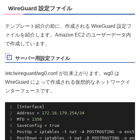
WireGuard 設定ファイル
テンプレート紹介の前に、作成される WireGuard 設定フ
ァイルを紹介します。Amazon EC2 のユーザーデータ内
で作成しています。
サーバー用設定ファイル
/etc/wireguard/wg0.conf が出来上がります。wg0 は
WireGuard によって作成される仮想的なネットワークイ
ンターフェースです。
[Interface]

Address = 
172.16
.179
.254
/
24
MTU = 
1350
SaveConfig = true

PostUp = iptables -t nat -A POSTROUTING -o ens5 -
PostDown = iptables -t nat -D POSTROUTING -o ens5