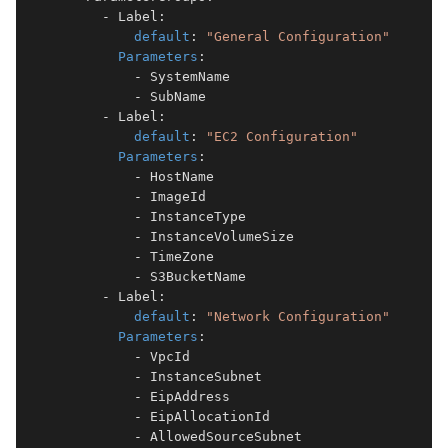
      - Label:

default
: 
"General Configuration"
Parameters
:

          - SystemName

          - SubName

      - Label:

default
: 
"EC2 Configuration"
Parameters
:

          - HostName

          - ImageId

          - InstanceType

          - InstanceVolumeSize

          - TimeZone

          - S3BucketName

      - Label:

default
: 
"Network Configuration"
Parameters
:

          - VpcId

          - InstanceSubnet

          - EipAddress

          - EipAllocationId

          - AllowedSourceSubnet
