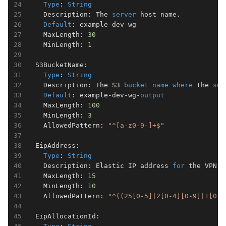
Type
: 
String
    Description: The 
server
 host name.

Default
: example-dev-wg

    MaxLength: 
30
    MinLength: 
1
  S3BucketName:

Type
: 
String
    Description: The S3 
bucket
name
where
 the 
ser
Default
: example-dev-wg-
output
    MaxLength: 
100
    MinLength: 
3
    AllowedPattern: 
"^[a-z0-9-]+$"
  EipAddress:

Type
: 
String
    Description: Elastic IP address 
for
 the VPN s
    MaxLength: 
15
    MinLength: 
10
    AllowedPattern: 
"^((25[0-5]|2[0-4][0-9]|1[0-9
  EipAllocationId:
