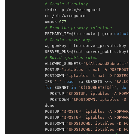
# Create directory
            mkdir -p /etc/wireguard

            cd /etc/wireguard

            umask 
077
# Find the primary interface
            PRIMARY_IF=$(ip route | grep 
default
 
# Create server keys
            wg genkey | tee server_private.key | 
            SERVER_PUB=$(cat server_public.key)

# Build iptables rules
            ALLOWED_SUBNETS=
"${AllowedSubnets}"
            POSTUP=
"iptables -t nat -A POSTROUTIN
            POSTDOWN=
"iptables -t nat -D POSTROUT
            IFS=
','
read
 -ra SUBNETS <<< 
"$ALLOWE
for
 SUBNET 
in
"${!SUBNETS[@]}"
; 
do
              POSTUP=
"$POSTUP; iptables -A FORWAR
              POSTDOWN=
"$POSTDOWN; iptables -D FO
            done

            POSTUP=
"$POSTUP; iptables -A FORWARD 
            POSTUP=
"$POSTUP; iptables -A FORWARD 
            POSTDOWN=
"$POSTDOWN; iptables -D FORW
            POSTDOWN=
"$POSTDOWN; iptables -D FORW