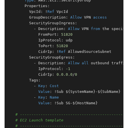
Type
: AWS::EC2::SecurityGroup

    Properties:

      VpcId: !
Ref
 VpcId

      GroupDescription: 
Allow
 VPN 
access
      SecurityGroupIngress:

        - Description: 
Allow
 VPN 
from
 the specifi
          FromPort: 
51820
          IpProtocol: udp

          ToPort: 
51820
          CidrIp: !
Ref
 AllowedSourceSubnet

      SecurityGroupEgress:

        - Description: 
Allow
all
 outbound traffic

          IpProtocol: 
-1
          CidrIp: 
0.0
.0
.0
/
0
      Tags:

        - 
Key
: 
Cost
Value
: !Sub ${SystemName}-${SubName}

        - 
Key
: 
Name
Value
: !Sub SG-${HostName}

# -----------------------------------------------
# EC2 Launch template
# -----------------------------------------------