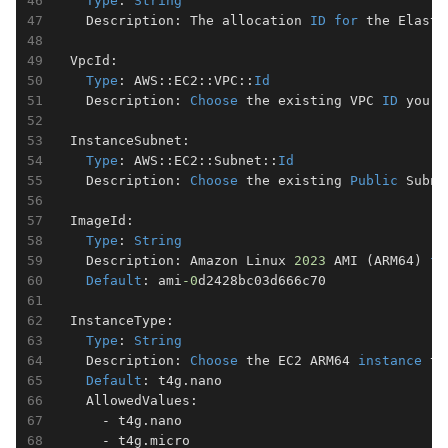
Type
: 
String
    Description: The allocation 
ID
for
 the Elasti
  VpcId:

Type
: AWS::EC2::VPC::
Id
    Description: 
Choose
 the existing VPC 
ID
 you d
  InstanceSubnet:

Type
: AWS::EC2::Subnet::
Id
    Description: 
Choose
 the existing 
Public
 Subne
  ImageId:

Type
: 
String
    Description: Amazon Linux 
2023
 AMI (ARM64) 
fo
Default
: ami
-0
d2428bc03d666c70

  InstanceType:

Type
: 
String
    Description: 
Choose
 the EC2 ARM64 
instance
 ty
Default
: t4g.nano

    AllowedValues:

      - t4g.nano

      - t4g.micro
