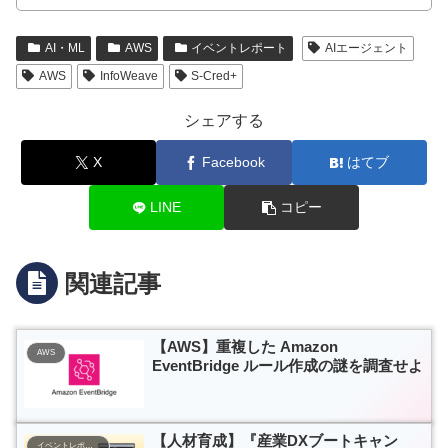
AI・ML
AWS
イベントレポート
AIエージェント
AWS
InfoWeave
S-Cred+
シェアする
X
Facebook
はてブ
LINE
コピー
関連記事
【AWS】重複した Amazon
AWS
EventBridge ルール作成の謎を調査せよ
【人材育成】『産業DXブートキャン
イベントレポート