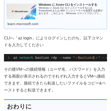
Windows に Azure CLI をインストールする
Windows に Azure CLI をインストールするには、
PowerShell または MSI インストーラーを使用する必要が
あります。これにより、Windows コマンドプロンプト
(CMD) を使用して CLI にアクセスできるよ...
learn.microsoft.com
CLIへ「az login」によりログインしたのち、以下コマン
ドを入力してください
az
 network 
bastion rdp --name 
"＜Bastion名＞"
 --re
その後VMへの接続情報（ユーザ名、パスワード）を入力
する画面が表示されるのでそれぞれ入力するとVMへ接続
できます。接続できたら転送したいファイルをコピー&ペ
ーストすると転送できます。
おわりに