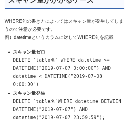
スキャン量がかかるケース
WHERE句の書き方によってはスキャン量が発生してしま
うので注意が必要です。
例）datetimeというカラムに対してWHERE句を記載
スキャン量ゼロ
DELETE
`table名
`
WHERE
datetime
>=
DATETIME
(
"2019-07-07 0:00:00"
)
AND
datetime
<
DATETIME
(
"2019-07-08
0:00:00"
)
スキャン量発生
DELETE
`table名
`
WHERE
datetime
BETWEEN
DATETIME
(
"2019-07-07"
)
AND
datetime
(
"2019-07-07 23:59:59"
)
;