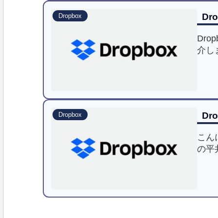
Dr
Dropbox
Dr
介し
ピー
Dr
用方
Dr
Dropbox
こん
の平
内閣
来、
って