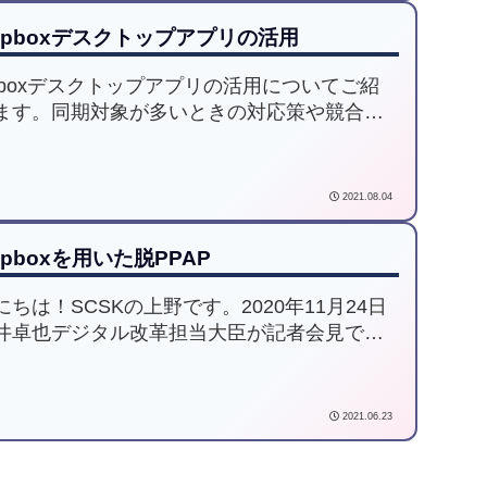
opboxデスクトップアプリの活用
opboxデスクトップアプリの活用についてご紹
ます。同期対象が多いときの対応策や競合コ
が発生した時の対応策のご紹介とともに、
opboxデスクトップアプリの利点と、快適な利
法について記載しています。
2021.08.04
opboxを用いた脱PPAP
にちは！SCSKの上野です。2020年11月24日
井卓也デジタル改革担当大臣が記者会見で、
官房で「PPAP」を廃止する方針を発表して以
PPAPに代わるセキュリティ対策に注目が集ま
います。本記事では、PPAPの問題点からP...
2021.06.23