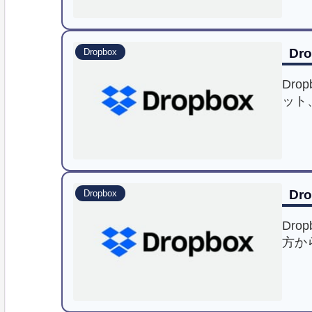
Dro
Dropbox
Dro
ット
成し
しま
Dr
Dropbox
Dr
方か
す。
介し