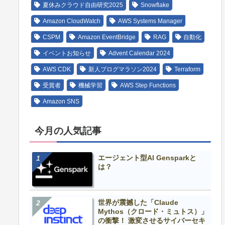
夏休みクラウド自由研究2025
Snowflake
Amazon CloudWatch
AWS Systems Manager
CSPM
Amazon EventBridge
RAG
自動化
イベントお知らせ
Advent Calendar 2024
AWS CDK
新人ブログマラソン2024
Terraform
受賞者
機械学習
AWS Step Functions
Amazon SNS
今月の人気記事
エージェント型AI Gensparkと
は？
世界が震撼した「Claude
Mythos（クロード・ミュトス）」
の衝撃！ 激変させるサイバーセキ