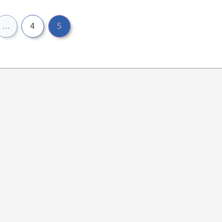
…
4
5