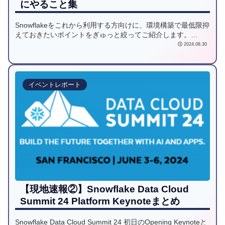
にやること集
Snowflakeをこれから利用する方向けに、環境構築で最低限抑
えておきたいポイントをぎゅっと絞ってご紹介します。
Snowflakeのアカウントは作ったけど何から始めよう…とお悩
2024.08.30
みの方はぜひご参考ください!
イベントレポート
【現地速報②】Snowflake Data Cloud
Summit 24 Platform Keynoteまとめ
Snowflake Data Cloud Summit 24 初日のOpening Keynoteと