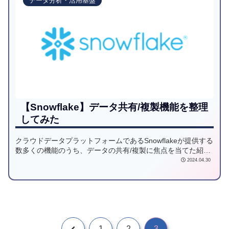
データ分析・活用基盤
【Snowflake】データ共有/複製機能を整理
してみた
クラウドデータプラットフォームであるSnowflakeが提供する
数多くの機能のうち、データの共有/複製に焦点を当てた紹介
記事です。ゼロコピークローン、データシェアリング、アン
2024.04.30
ロード、レプリケーションの概要を紹介します。
1
2
3