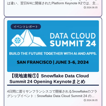
は違い、翌日6/4に開催されたPlatform Keynote K2では、主に
Snowflakeに関する最新のサービスアップデートが中心に取り
2024.06.05
上げられました。今回はその第2弾として、本セッションに関
する内容を同じく速報でお届けします。
イベントレポート
【現地速報①】Snowflake Data Cloud
Summit 24 Opening Keynoteまとめ
4日間に渡りサンフランシスコで開催されるSnowflakeのフラ
グシップイベント：Snowflake Data Cloud Summit 24 の
「Day1開幕速報」として、現地の最新情報を皆様にいち早く
2024.06.05
お届けします。