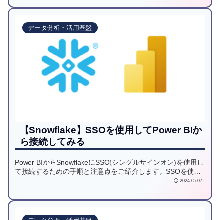
データ分析・活用基盤
【Snowflake】SSOを使用してPower BIか
ら接続してみる
Power BIからSnowflakeにSSO(シングルサインオン)を使用し
て接続するための手順と注意点をご紹介します。SSOを使用
するためには、Snowflake側でのセキュリティ統合や、Power
2024.05.07
BI側での有効化などの事前設定が必要です。