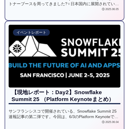
トナーブースを周ってきました?‍♀️日本国内に展開されていな
いプロダクトを含め、デモやお話を伺ってきましたので、レ
2025.06.05
ポートしていきます！
イベントレポート
【現地レポート：Day2】Snowflake
Summit 25 （Platform Keynoteまとめ）
サンフランシスコで開催されている、Snowflake Summit 25
速報記事の第二弾です。今回は、6/3のPlatform Keynoteで紹
介された最新のサービスアップデート情報を中心にお届けし
2025.06.04
たいと思います。