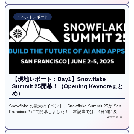
イベントレポート
【現地レポート：Day1】Snowflake
Summit 25開幕！（Opening Keynoteまと
め）
Snowflake の最大のイベント、Snowflake Summit 25が San
Francisco? にて開幕しました！！本記事では、4日間に及ぶ
Snowflake Summit 25 の「Day1開幕」として、現地の情報を
2025.06.03
皆さんにお届けしていきます！！