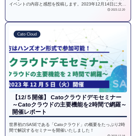
イベントの内容と感想を投稿します。2023年12月14日に大阪
のコングレコンベンションセンターで開催されたカンファレ
2023.12.20
ンスイベントです。
Cato Cloud
【12/５開催】 Catoクラウドデモセミナー
～Catoクラウドの主要機能を2時間で網羅～
開催レポート
世界初のSASEである「Catoクラウド」の概要をたっぷり2時
間で解説するセミナーを開催いたしました！