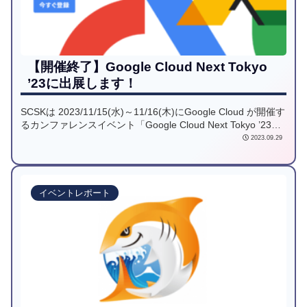
【開催終了】Google Cloud Next Tokyo
’23に出展します！
SCSKは 2023/11/15(水)～11/16(木)にGoogle Cloud が開催す
るカンファレンスイベント「Google Cloud Next Tokyo ’23」
に出展します。当社のセッションでは、製造工場の生産プロ
2023.09.29
セスにGoogle AIを組み込み、業務を変革するまでの過程をお
話しします。展示ブースでは、「幅広いGoogle Cloud活用」
をご紹介しますので、ぜひお立ち寄りください！
イベントレポート