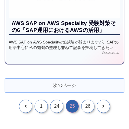
AWS SAP on AWS Speciality 受験対策そ
の6「SAP運用におけるAWSの活用」
AWS SAP on AWS Specialityのβ試験が始まりますが、SAPの
用語中心に私の知識の整理も兼ねて記事を投稿してきたいと
思います。6回目は、SAP運用におけるAWSサービスの活用を
2022.01.04
ご紹介します。
次のページ
1
24
25
26