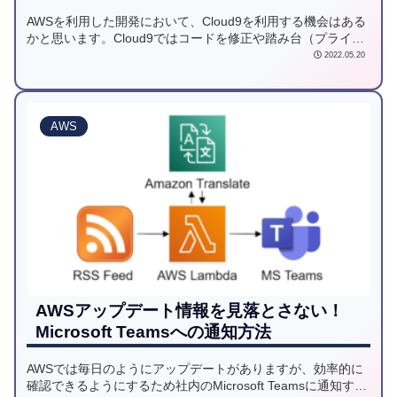
AWSを利用した開発において、Cloud9を利用する機会はある
かと思います。Cloud9ではコードを修正や踏み台（プライベ
ートサブネットに存在するRDSやEC2にアクセスするため）
2022.05.20
などに利用できます。このCloud9を他のユーザ向けに払い出
すCloudFormationテンプレートを用意しました。
AWS
AWSアップデート情報を見落とさない！
Microsoft Teamsへの通知方法
AWSでは毎日のようにアップデートがありますが、効率的に
確認できるようにするため社内のMicrosoft Teamsに通知する