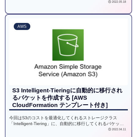
ようにしました。その仕組みをご紹介したいと思います。
2022.05.18
AWS
S3 Intelligent-Tieringに自動的に移行され
るバケットを作成する [AWS
CloudFormation テンプレート付き]
今回はS3のコストを最適化してくれるストレージクラス
「Intelligent-Tiering」に、自動的に移行してくれるバケット
をCloudFormationでサクッと作れるテンプレートを用意しま
2022.04.11
した。よりコストの安い「Archive Access tier 」と「Deep