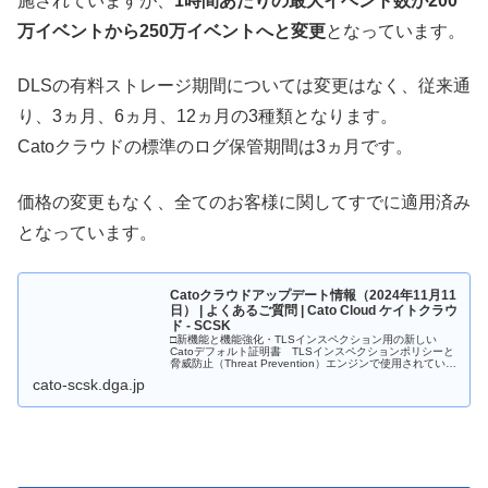
施されていますが、
1時間あたりの最大イベント数が200
万イベントから250万イベントへと変更
となっています。
DLSの有料ストレージ期間については変更はなく、従来通
り、3ヵ月、6ヵ月、12ヵ月の3種類となります。
Catoクラウドの標準のログ保管期間は3ヵ月です。
価格の変更もなく、全てのお客様に関してすでに適用済み
となっています。
Catoクラウドアップデート情報（2024年11月11
日） | よくあるご質問 | Cato Cloud ケイトクラウ
ド - SCSK
□新機能と機能強化・TLSインスペクション用の新しい
Catoデフォルト証明書 TLSインスペクションポリシーと
脅威防止（Threat Prevention）エンジンで使用されている
デフォルトのCato証明書は2...
cato-scsk.dga.jp