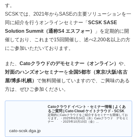
す。
SCSKでは、2021年からSASEの主要ソリューションを一
同に紹介を行うオンラインセミナー「
SCSK SASE
Solution Summit（通称S4 エスフォー）
」を定期的に開
催しており、これまで15回開催し、述べ2,200名以上の方
にご参加いただいております。
また、
Catoクラウドのデモセミナー（オンライン）
や、
対面のハンズオンセミナー
を
全国5都市（東京/大阪/名古
屋/博多/札幌）
で無料開催していますので、ご興味のある
方は、ぜひご参加ください。
Catoクラウド イベント・セミナー情報 | よくあ
るご質問 | Cato Cloud ケイトクラウド - SCSK
定期的にCatoクラウドをご紹介するセミナーを開催してお
ります。・2025年9月24日（水）Catoクラウド デモセミ
ナー ・2025年10月10日（金）...
cato-scsk.dga.jp