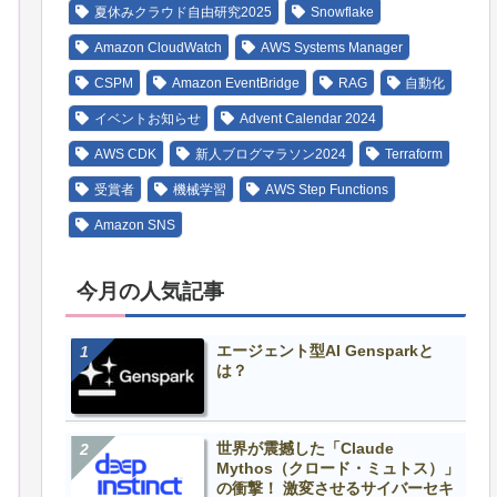
夏休みクラウド自由研究2025
Snowflake
Amazon CloudWatch
AWS Systems Manager
CSPM
Amazon EventBridge
RAG
自動化
イベントお知らせ
Advent Calendar 2024
AWS CDK
新人ブログマラソン2024
Terraform
受賞者
機械学習
AWS Step Functions
Amazon SNS
今月の人気記事
エージェント型AI Gensparkと
は？
世界が震撼した「Claude
Mythos（クロード・ミュトス）」
の衝撃！ 激変させるサイバーセキ