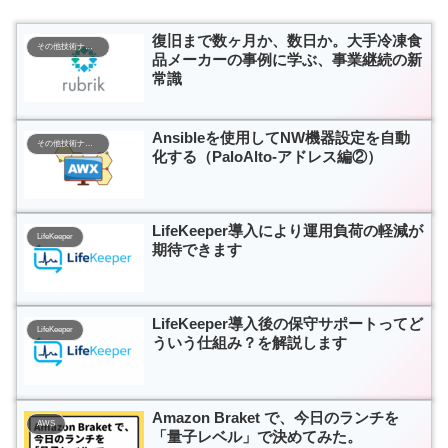
復旧まで数ヶ月か、数日か。大手冷凍食
その他技術ナレッジ
品メーカーの事例に学ぶ、事業継続の新
常識
Ansibleを使用してNW機器設定を自動
その他技術ナレッジ
化する（PaloAlto-アドレス編②）
LifeKeeper導入により運用負荷の軽減が
LifeKeeper
期待できます
LifeKeeper導入後の保守サポートってど
LifeKeeper
ういう仕組み？を解説します
Amazon Braket で、今日のランチを
AWS
「量子レベル」で決めてみた。