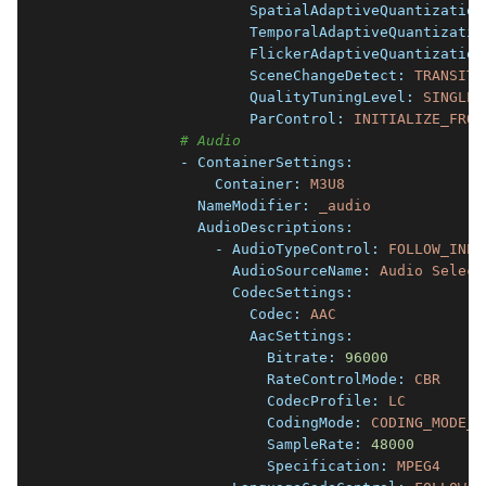
                      SpatialAdaptiveQuantization
                      TemporalAdaptiveQuantizatio
                      FlickerAdaptiveQuantization
                      SceneChangeDetect:
TRANSITI
                      QualityTuningLevel:
SINGLE_
                      ParControl:
INITIALIZE_FROM
# Audio
              - ContainerSettings:
                  Container:
M3U8
                NameModifier:
_audio
                AudioDescriptions:
                  - AudioTypeControl:
FOLLOW_INPU
                    AudioSourceName:
Audio
Select
                    CodecSettings:
                      Codec:
AAC
                      AacSettings:
                        Bitrate:
96000
                        RateControlMode:
CBR
                        CodecProfile:
LC
                        CodingMode:
CODING_MODE_2
                        SampleRate:
48000
                        Specification:
MPEG4