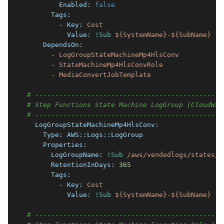
        Enabled:
false
      Tags:
        - Key:
Cost
          Value:
!Sub
${SystemName}-${SubName}
    DependsOn:
      -
LogGroupStateMachineMp4HlsConv
      -
StateMachineMp4HlsConvRole
      -
MediaConvertJobTemplate
# -----------------------------------------------
# Step Functions State Machine LogGroup (CloudWat
# -----------------------------------------------
  LogGroupStateMachineMp4HlsConv:
    Type:
AWS::Logs::LogGroup
    Properties:
      LogGroupName:
!Sub
/aws/vendedlogs/states/$
      RetentionInDays:
365
      Tags:
        - Key:
Cost
          Value:
!Sub
${SystemName}-${SubName}
# -----------------------------------------------