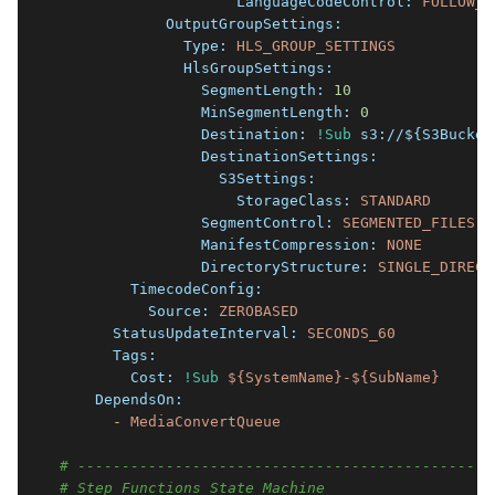
                    LanguageCodeControl:
FOLLOW_I
            OutputGroupSettings:
              Type:
HLS_GROUP_SETTINGS
              HlsGroupSettings:
                SegmentLength:
10
                MinSegmentLength:
0
                Destination:
!Sub
s3://${S3Bucket
                DestinationSettings:
                  S3Settings:
                    StorageClass:
STANDARD
                SegmentControl:
SEGMENTED_FILES
                ManifestCompression:
NONE
                DirectoryStructure:
SINGLE_DIRECT
        TimecodeConfig:
          Source:
ZEROBASED
      StatusUpdateInterval:
SECONDS_60
      Tags:
        Cost:
!Sub
${SystemName}-${SubName}
    DependsOn:
      -
MediaConvertQueue
# -----------------------------------------------
# Step Functions State Machine