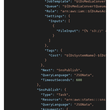
                "JobTemplate":
"${DsMediaConvertJ
                "Queue":
"${DsMediaConvertQueueAr
                "Role":
"arn:aws:iam::${DsAwsAcco
                "Settings":
{
                  "Inputs":
[
{
                      "FileInput":
"{% 's3://' & 
}
]
},
                "Tags":
{
                  "Cost":
"${DsSystemName}-${DsSu
}
},
              "Next":
"SnsPublish"
,
              "QueryLanguage":
"JSONata"
,
              "TimeoutSeconds":
600
},
            "SnsPublish":
{
              "Type":
"Task"
,
              "Resource":
"arn:aws:states:::sns:p
              "QueryLanguage":
"JSONata"
,
              "Arguments":
{