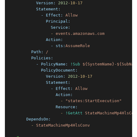
        Version:
2012
-10
-17
        Statement:
          - Effect:
Allow
            Principal:
              Service:
              -
events.amazonaws.com
            Action:
              - sts:
AssumeRole
      Path:
/
      Policies:
        - PolicyName:
!Sub
${SystemName}-${SubNam
          PolicyDocument:
            Version:
2012
-10
-17
            Statement:
              - Effect:
Allow
                Action:
                  -
"states:StartExecution"
                Resource:
                  -
!GetAtt
StateMachineMp4HlsCon
    DependsOn:
      -
StateMachineMp4HlsConv