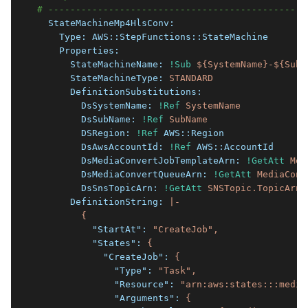
# -----------------------------------------------
  StateMachineMp4HlsConv:
    Type:
AWS::StepFunctions::StateMachine
    Properties:
      StateMachineName:
!Sub
${SystemName}-${SubN
      StateMachineType:
STANDARD
      DefinitionSubstitutions:
        DsSystemName:
!Ref
SystemName
        DsSubName:
!Ref
SubName
        DSRegion:
!Ref
AWS::Region
        DsAwsAccountId:
!Ref
AWS::AccountId
        DsMediaConvertJobTemplateArn:
!GetAtt
Med
        DsMediaConvertQueueArn:
!GetAtt
MediaConv
        DsSnsTopicArn:
!GetAtt
SNSTopic.TopicArn
      DefinitionString:
|-
{
          "StartAt":
"CreateJob"
,
          "States":
{
            "CreateJob":
{
              "Type":
"Task"
,
              "Resource":
"arn:aws:states:::media
              "Arguments":
{