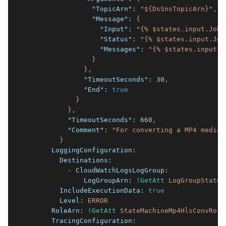
                "TopicArn":
"${DsSnsTopicArn}"
,
                "Message":
{
                  "Input":
"{% $states.input.Job.
                  "Status":
"{% $states.input.Job
                  "Messages":
"{% $states.input.J
}
},
              "TimeoutSeconds":
30
,
              "End":
true
}
},
          "TimeoutSeconds":
660
,
          "Comment":
"For converting a MP4 media 
}
      LoggingConfiguration:
        Destinations:
          - CloudWatchLogsLogGroup:
              LogGroupArn:
!GetAtt
LogGroupStateM
        IncludeExecutionData:
true
        Level:
ERROR
      RoleArn:
!GetAtt
StateMachineMp4HlsConvRole
      TracingConfiguration: