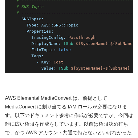
# -----------------------------------------------
# SNS Topic
# -----------------------------------------------
  SNSTopic:
    Type:
AWS::SNS::Topic
    Properties:
      TracingConfig:
PassThrough
      DisplayName:
!Sub
${SystemName}-${SubName}-
      FifoTopic:
false
      Tags:
        - Key:
Cost
          Value:
!Sub
${SystemName}-${SubName}
AWS Elemental MediaConvert は、前提として
MediaConvert に割り当てる IAM ロールが必要になりま
す。以下のドキュメント参考に作成が必要ですが、今回は
雑に広い権限を作成をしています。以前は権限決め打ち
で、かつ AWS アカウント共通で持たないといけなかった