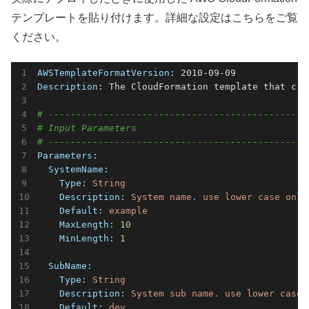
テンプレートを貼り付けます。詳細な設定はこちらをご覧
ください。
AWSTemplateFormatVersion
Description
: The CloudFormation template that cre
# -----------------------------------------------
# Input Parameters
# -----------------------------------------------
Parameters:
  SystemName:
    Type:
String
    Description:
System
name.
use
lower
case
only
    Default:
example
    MaxLength:
10
    MinLength:
1
  SubName:
    Type:
String
    Description:
System
sub
name.
use
lower
case
    Default:
dev