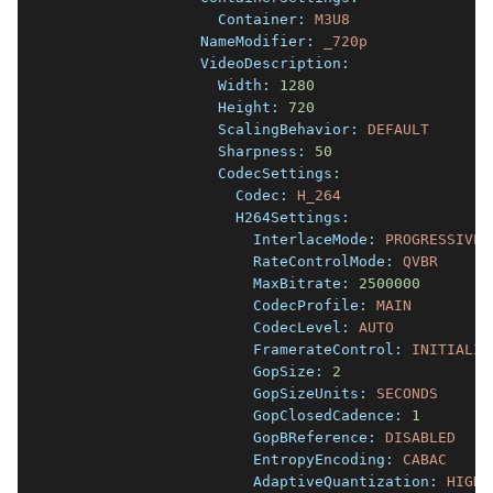
                  Container:
M3U8
                NameModifier:
_720p
                VideoDescription:
                  Width:
1280
                  Height:
720
                  ScalingBehavior:
DEFAULT
                  Sharpness:
50
                  CodecSettings:
                    Codec:
H_264
                    H264Settings:
                      InterlaceMode:
PROGRESSIVE
                      RateControlMode:
QVBR
                      MaxBitrate:
2500000
                      CodecProfile:
MAIN
                      CodecLevel:
AUTO
                      FramerateControl:
INITIALIZ
                      GopSize:
2
                      GopSizeUnits:
SECONDS
                      GopClosedCadence:
1
                      GopBReference:
DISABLED
                      EntropyEncoding:
CABAC
                      AdaptiveQuantization:
HIGH