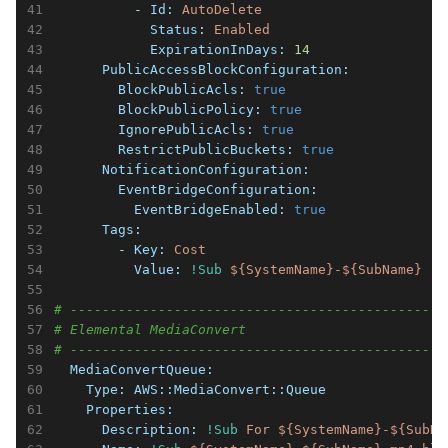
          - Id:
AutoDelete
            Status:
Enabled
            ExpirationInDays:
14
      PublicAccessBlockConfiguration:
        BlockPublicAcls:
true
        BlockPublicPolicy:
true
        IgnorePublicAcls:
true
        RestrictPublicBuckets:
true
      NotificationConfiguration:
        EventBridgeConfiguration:
          EventBridgeEnabled:
true
      Tags:
        - Key:
Cost
          Value:
!Sub
${SystemName}-${SubName}
# -----------------------------------------------
# Elemental MediaConvert
# -----------------------------------------------
  MediaConvertQueue:
    Type:
AWS::MediaConvert::Queue
    Properties:
      Description:
!Sub
For
${SystemName}-${SubNa