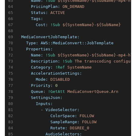
      Name:
!Sub
${SystemName}-${SubName}-mp4-hls
      PricingPlan:
ON_DEMAND
      Status:
ACTIVE
      Tags:
        Cost:
!Sub
${SystemName}-${SubName}
  MediaConvertJobTemplate:
    Type:
AWS::MediaConvert::JobTemplate
    Properties:
      Name:
!Sub
${SystemName}-${SubName}-mp4-hls
      Description:
!Sub
The
transcoding
configura
      Category:
!Ref
SystemName
      AccelerationSettings:
        Mode:
DISABLED
      Priority:
0
      Queue:
!GetAtt
MediaConvertQueue.Arn
      SettingsJson:
        Inputs:
          - VideoSelector:
              ColorSpace:
FOLLOW
              SampleRange:
FOLLOW
              Rotate:
DEGREE_0
            AudioSelectors: