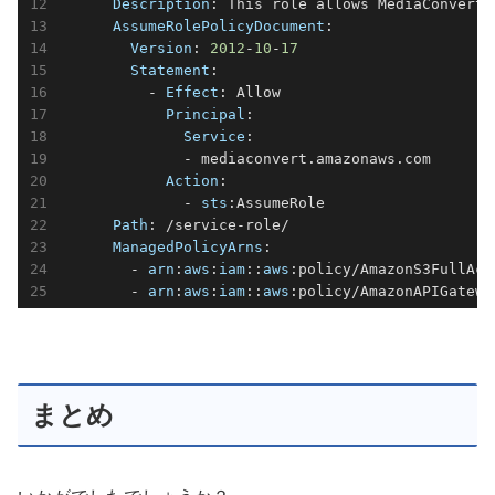
Description
: This role allows MediaConvert 
AssumeRolePolicyDocument
:

Version
: 
2012
-
10
-
17
Statement
:

          - 
Effect
: Allow

Principal
:

Service
:

              - mediaconvert.amazonaws.com

Action
:

              - 
sts
:AssumeRole

Path
: /service-role/

ManagedPolicyArns
:

        - 
arn
:
aws
:
iam
::
aws
:policy/AmazonS3FullAcce
        - 
arn
:
aws
:
iam
::
aws
:policy/AmazonAPIGatewa
まとめ