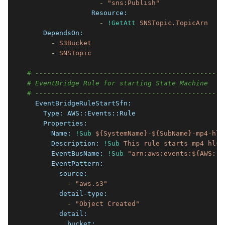
                  -
"sns:Publish"
                Resource:
                  -
!GetAtt
SNSTopic.TopicArn
    DependsOn:
      -
S3Bucket
      -
SNSTopic
# -----------------------------------------------
# EventBridge Rule for starting State Machine
# -----------------------------------------------
  EventBridgeRuleStartSfn:
    Type:
AWS::Events::Rule
    Properties:
      Name:
!Sub
${SystemName}-${SubName}-mp4-hls
      Description:
!Sub
This
rule
starts
mp4
hls
      EventBusName:
!Sub
"arn:aws:events:${AWS::R
      EventPattern:
        source:
          -
"aws.s3"
        detail-type:
          -
"Object Created"
        detail:
          bucket: