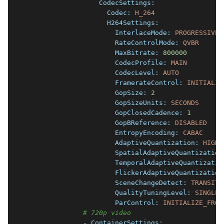
                  CodecSettings:
                    Codec:
H_264
                    H264Settings:
                      InterlaceMode:
PROGRESSIVE
                      RateControlMode:
QVBR
                      MaxBitrate:
800000
                      CodecProfile:
MAIN
                      CodecLevel:
AUTO
                      FramerateControl:
INITIALIZ
                      GopSize:
2
                      GopSizeUnits:
SECONDS
                      GopClosedCadence:
1
                      GopBReference:
DISABLED
                      EntropyEncoding:
CABAC
                      AdaptiveQuantization:
HIGH
                      SpatialAdaptiveQuantization
                      TemporalAdaptiveQuantizatio
                      FlickerAdaptiveQuantization
                      SceneChangeDetect:
TRANSITI
                      QualityTuningLevel:
SINGLE_
                      ParControl:
INITIALIZE_FROM
# 720p video
              - ContainerSettings: