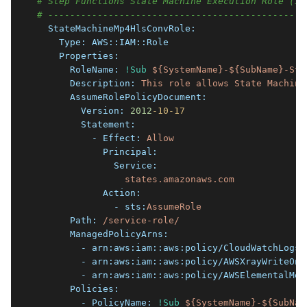
# Step Functions State Machine Execution Role (IA
# -----------------------------------------------
  StateMachineMp4HlsConvRole:
    Type:
AWS::IAM::Role
    Properties:
      RoleName:
!Sub
${SystemName}-${SubName}-Sta
      Description:
This
role
allows
State
Machine
      AssumeRolePolicyDocument:
        Version:
2012
-10
-17
        Statement:
          - Effect:
Allow
            Principal:
              Service:
states.amazonaws.com
            Action:
              - sts:
AssumeRole
      Path:
/service-role/
      ManagedPolicyArns:
        - arn:
aws:iam::aws:policy/CloudWatchLogsF
        - arn:
aws:iam::aws:policy/AWSXrayWriteOnl
        - arn:
aws:iam::aws:policy/AWSElementalMed
      Policies:
        - PolicyName:
!Sub
${SystemName}-${SubNam