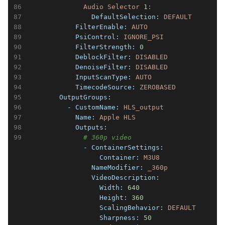
Audio
Selector
1
:
                DefaultSelection:
DEFAULT
            FilterEnable:
AUTO
            PsiControl:
IGNORE_PSI
            FilterStrength:
0
            DeblockFilter:
DISABLED
            DenoiseFilter:
DISABLED
            InputScanType:
AUTO
            TimecodeSource:
ZEROBASED
        OutputGroups:
          - CustomName:
HLS_output
            Name:
Apple
HLS
            Outputs:
# 360p video
              - ContainerSettings:
                  Container:
M3U8
                NameModifier:
_360p
                VideoDescription:
                  Width:
640
                  Height:
360
                  ScalingBehavior:
DEFAULT
                  Sharpness:
50