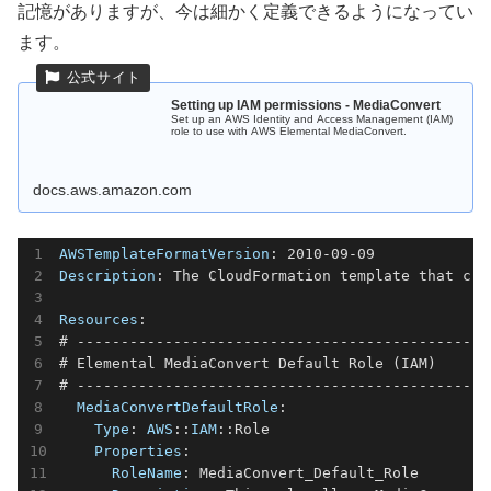
記憶がありますが、今は細かく定義できるようになってい
ます。
Setting up IAM permissions - MediaConvert
Set up an AWS Identity and Access Management (IAM)
role to use with AWS Elemental MediaConvert.
docs.aws.amazon.com
AWSTemplateFormatVersion
Description
: The CloudFormation template that cre
Resources
:

# -----------------------------------------------
# Elemental MediaConvert Default Role (IAM)

# -----------------------------------------------
MediaConvertDefaultRole
:

Type
: 
AWS
::
IAM
::Role

Properties
:

RoleName
: MediaConvert_Default_Role
