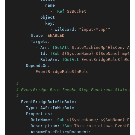
            name:
              -
!Ref
S3Bucket
          object:
            key:
              - wildcard:
"input/*.mp4"
      State:
ENABLED
      Targets:
        - Arn:
!GetAtt
StateMachineMp4HlsConv.Arn
          Id:
!Sub
${SystemName}-${SubName}-mp4-h
          RoleArn:
!GetAtt
EventBridgeRuleSfnRole
    DependsOn:
      -
EventBridgeRuleSfnRole
# -----------------------------------------------
# EventBridge Rule Invoke Step Functions State Ma
# -----------------------------------------------
  EventBridgeRuleSfnRole:
    Type:
AWS::IAM::Role
    Properties:
      RoleName:
!Sub
${SystemName}-${SubName}-Eve
      Description:
!Sub
This
role
allows
EventBri
      AssumeRolePolicyDocument: