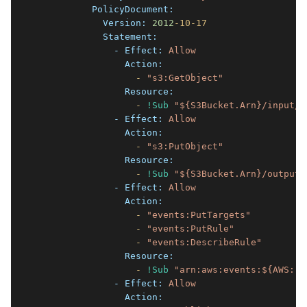
          PolicyDocument:
            Version:
2012
-10
-17
            Statement:
              - Effect:
Allow
                Action:
                  -
"s3:GetObject"
                Resource:
                  -
!Sub
"${S3Bucket.Arn}/input/*
              - Effect:
Allow
                Action:
                  -
"s3:PutObject"
                Resource:
                  -
!Sub
"${S3Bucket.Arn}/output/
              - Effect:
Allow
                Action:
                  -
"events:PutTargets"
                  -
"events:PutRule"
                  -
"events:DescribeRule"
                Resource:
                  -
!Sub
"arn:aws:events:${AWS::R
              - Effect:
Allow
                Action: