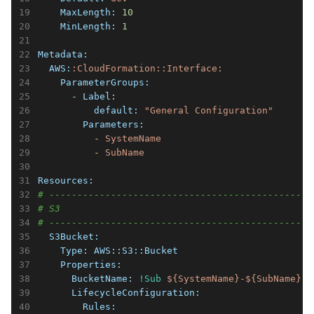
    MaxLength:
10
    MinLength:
1
Metadata:
  AWS:
:CloudFormation::Interface:
    ParameterGroups:
      - Label:
          default:
"General Configuration"
        Parameters:
          -
SystemName
          -
SubName
Resources:
# -----------------------------------------------
# S3
# -----------------------------------------------
  S3Bucket:
    Type:
AWS::S3::Bucket
    Properties:
      BucketName:
!Sub
${SystemName}-${SubName}-m
      LifecycleConfiguration:
        Rules: