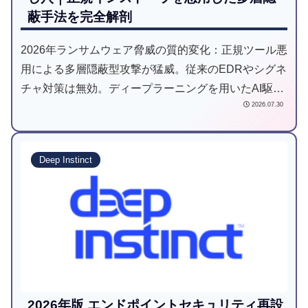
蔽手法を完全解剖
2026年ランサムウェア脅威の質的変化：正規ツール悪
用による多層隠蔽型攻撃が猛威。従来のEDRやシグネ
チャ対策は無効。ディープラーニングを用いたAI駆動
2026.07.30
型予防防衛が業界標準へシフト。未知の脅威を「実行
前」に検知する最新防衛戦略を解説。
Deep Instinct
2026年版 エンドポイントセキュリティ再設