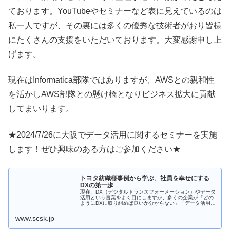
ております。YouTubeやセミナーなど表に見えているのは
私一人ですが、その裏には多くの優秀な技術者がおり皆様
にたくさんの支援をいただいております。大変感謝申し上
げます。
現在はInformatica部隊ではありますが、AWSとの親和性
を活かしAWS部隊との懸け橋となりビジネス拡大に貢献
してまいります。
★2024/7/26に大阪でデータ活用に関するセミナーを実施
します！ぜひ興味のある方はご参加ください★
トヨタ紡織様事例から学ぶ、社員を幸せにする
DXの第一歩
現在、DX（デジタルトランスフォーメーション）やデータ
活用という言葉をよく目にしますが、多くの企業が「どの
ようにDXに取り組めば良いか分からない」「データ活用を
進めたいが、何をしたら良いか分からない」といったお悩
みを抱えています。 こうした...
www.scsk.jp