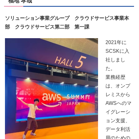
福地 孝哉
ソリューション事業グループ クラウドサービス事業本
部 クラウドサービス第二部 第一課
2021年に
SCSKに入
社しまし
た。
業務経歴
は、オンプ
レミスから
AWSへのマ
イグレーシ
ョン支援、
データ利活
用のための