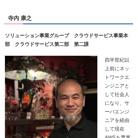
寺内 康之
ソリューション事業グループ クラウドサービス事業本
部 クラウドサービス第二部 第二課
四半世紀以
上前にネッ
トワークエ
ンジニアと
して社会人
になり、サ
ーバエンジ
ニアを経由
して現在
AWSを専業