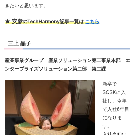
きたいと思います。
★ 安彦
のTechHarmony記事一覧は
こちら
三上 晶子
産業事業グループ 産業ソリューション第二事業本部 エ
ンタープライズソリューション第二部 第二課
新卒で
SCSKに入
社し、今年
で入社6年目
になりま
す。
入社当初は