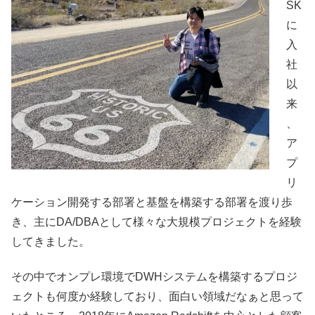
SK
に
入
社
以
来
、
ア
プ
リ
ケーション開発する部署と基盤を構築する部署を渡り歩
き、主にDA/DBAとして様々な大規模プロジェクトを経験
してきました。
その中でオンプレ環境でDWHシステムを構築するプロジ
ェクトも何度か経験しており、面白い領域だなぁと思って