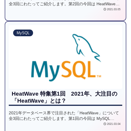
全3回にわたってご紹介します。第2回の今回は HeatWaveの
分析データBIツールであるLookerから確認するための連携方
2021.03.05
法についてご案内します。
MySQL
HeatWave 特集第1回 2021年、大注目の
「HeatWave」とは？
2021年データベース界で注目された「HeatWave」について
全3回にわたってご紹介します。第1回の今回は MySQL
Database Service(MDS) と HeatWave の概要をご案内しま
2021.03.04
す。