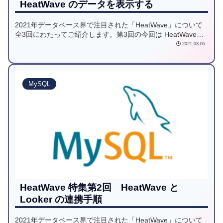
HeatWave のデータを表示する
2021年データベース界で注目された「HeatWave」について
全3回にわたってご紹介します。第3回の今回は HeatWaveの
分析データBIツールであるLookerからHeatWaveのデータを表
2021.03.05
示する方法をご案内します。
MySQL
HeatWave 特集第2回 HeatWave と
Looker の連携手順
2021年データベース界で注目された「HeatWave」について