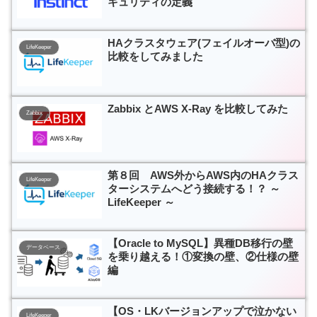
キュリティの定義
HAクラスタウェア(フェイルオーバ型)の
LifeKeeper
比較をしてみました
Zabbix とAWS X-Ray を比較してみた
Zabbix
第８回 AWS外からAWS内のHAクラス
LifeKeeper
ターシステムへどう接続する！？ ～
LifeKeeper ～
【Oracle to MySQL】異種DB移行の壁
データベース
を乗り越える！①変換の壁、②仕様の壁
編
【OS・LKバージョンアップで泣かない
LifeKeeper