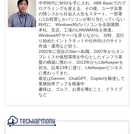
中学時代にMSXを手に入れ、N88-Basicでのプ
ログラミングを覚える。その後、ユーザ企業
の情シスから社会人人生をスタート。一部署
に1台程度しかパソコンが割り当たっていない
時代に、Windows95のパソコンを全国展開、
本社、支店、工場のLAN/WAN化を推進。
WindowsNTサーバを弄りながら、当時、流行
り始めたイントラネットや社外向けのサイト
作成・運用など担う。
2002年に現在のSIerへ転職。2007年からオン
プレミスや仮想環境を中心としたインフラ基
盤の構築に携わり、2013年からLifeKeeperを
担当。以来13年に渡り、LifeKeeperビジネス
に携わってきた。
最近はGemini、ChatGPT、Copilotを駆使して
業務効率アップを模索中
趣味は、ゴルフ、お酒を嗜むこと、ドライブ
など