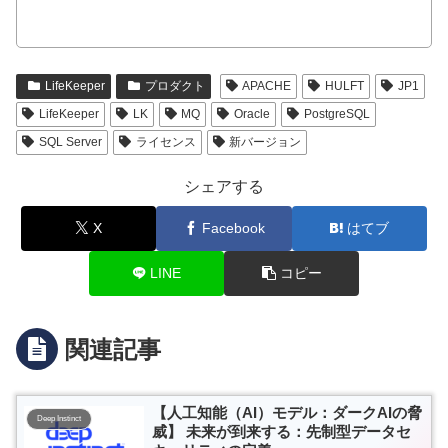
LifeKeeper
プロダクト
APACHE
HULFT
JP1
LifeKeeper
LK
MQ
Oracle
PostgreSQL
SQL Server
ライセンス
新バージョン
シェアする
X
Facebook
はてブ
LINE
コピー
関連記事
【人工知能（AI）モデル：ダークAIの脅
Deep Instinct
威】 未来が到来する：先制型データセ