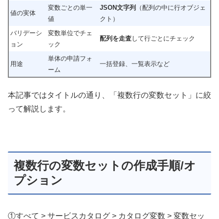
変数ごとの単一
JSON文字列
（配列の中に行オブジェ
値の実体
値
クト）
バリデーシ
変数単位でチェ
配列を走査
して行ごとにチェック
ョン
ック
単体の申請フォ
用途
一括登録、一覧表示など
ーム
本記事ではタイトルの通り、「複数行の変数セット」に絞
って解説します。
複数行の変数セットの作成手順/オ
プション
①すべて > サービスカタログ > カタログ変数 > 変数セッ