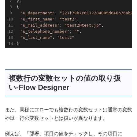
},

{

"u_department"
: 
"221f79b7c6112284005d646b76ab97
"u_first_name"
: 
"test2"
,

"u_mail_address"
: 
"test2@test.jp"
,

"u_telephone_number"
: 
""
,

"u_last_name"
: 
"test2"
}
複数行の変数セットの値の取り扱
い-Flow Designer
また、同様にフローでも複数行の変数セットは通常の変数
や単一行の変数セットとは扱いが異なります。
例えば、「部署」項目の値をチェックし、その項目に