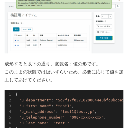
成形すると以下の通り、変数名：値の形です。
このままの状態では扱いずらいため、必要に応じて値を加
工してあげてください。
{

"u_department"
: 
"5d7f17f03710200044e0bfc8bcbe5d
"u_first_name"
: 
"test1"
,

"u_mail_address"
: 
"test1@test.jp"
,

"u_telephone_number"
: 
"090-xxxx-xxxx"
,

"u_last_name"
: 
"test1"