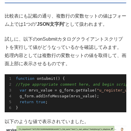
比較表にも記載の通り、複数行の変数セットの値はフォー
ム上では1つの“
JSON文字列
”として扱われます。
試しに、以下のonSubmitカタログクライアントスクリプ
トを実行して値がどうなっているかを確認してみます。
処理内容としては複数行の変数セットの値を取得して、画
面上部に表示させるものです。
function
onSubmit
(
) 
//Type appropriate comment here, and begin script
var
 mrvs_value = g_form.getValue(
"u_register_us
　g_form.addInfoMessage(mrvs_value);

return
true
;

}
以下のような値で表示されていました。