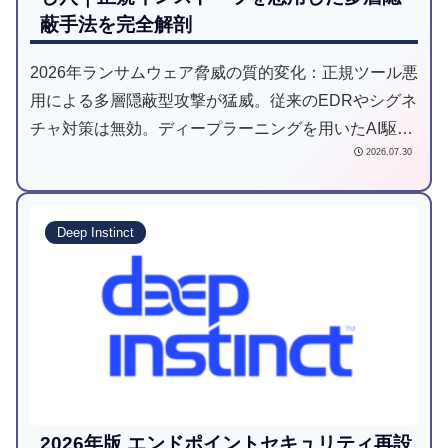
蔽手法を完全解剖
2026年ランサムウェア脅威の質的変化：正規ツール悪
用による多層隠蔽型攻撃が猛威。従来のEDRやシグネ
チャ対策は無効。ディープラーニングを用いたAI駆動
2026.07.30
型予防防衛が業界標準へシフト。未知の脅威を「実行
前」に検知する最新防衛戦略を解説。
Deep Instinct
2026年版 エンドポイントセキュリティ再設