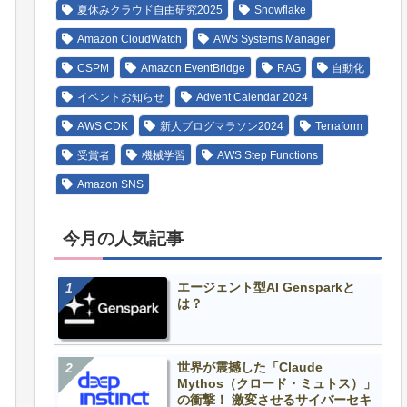
夏休みクラウド自由研究2025
Snowflake
Amazon CloudWatch
AWS Systems Manager
CSPM
Amazon EventBridge
RAG
自動化
イベントお知らせ
Advent Calendar 2024
AWS CDK
新人ブログマラソン2024
Terraform
受賞者
機械学習
AWS Step Functions
Amazon SNS
今月の人気記事
エージェント型AI Gensparkと
は？
世界が震撼した「Claude
Mythos（クロード・ミュトス）」
の衝撃！ 激変させるサイバーセキ