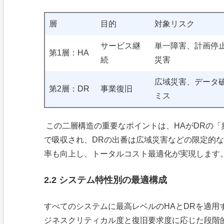
層
目的
対象リスク
サービス継
単一障害、計画停
第1層：HA
続
災害
広域災害、データ
第2層：DR
事業復旧
ミス
この二層構造の重要なポイントは、HAがDRの「
で吸収され、DRの出番は広域災害などの限定的な
率も向上し、トータルコスト最適化が実現します
2.2 システム特性別の最適構成
すべてのシステムに最高レベルのHAとDRを適用
ジネスクリティカル度と復旧要求度に応じた段階