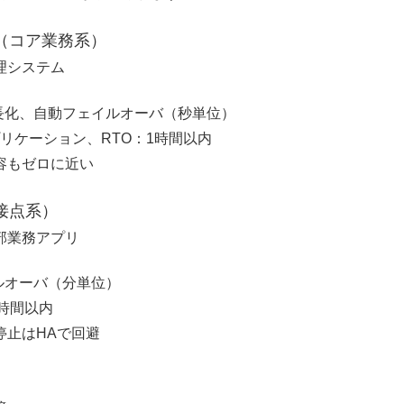
（コア業務系）
理システム
長化、自動フェイルオーバ（秒単位）
リケーション、RTO：1時間以内
容もゼロに近い
接点系）
部業務アプリ
ルオーバ（分単位）
時間以内
停止はHAで回避