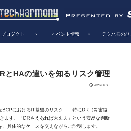
プロダクト
イベント情報
テクハモのひ
DRとHAの違いを知るリスク管理
2026.06.30
BCPにおけるIT基盤のリスク——特にDR（災害復
きます。「DRさえあれば大丈夫」という安易な判断
を、具体的なケースを交えながらご説明します。