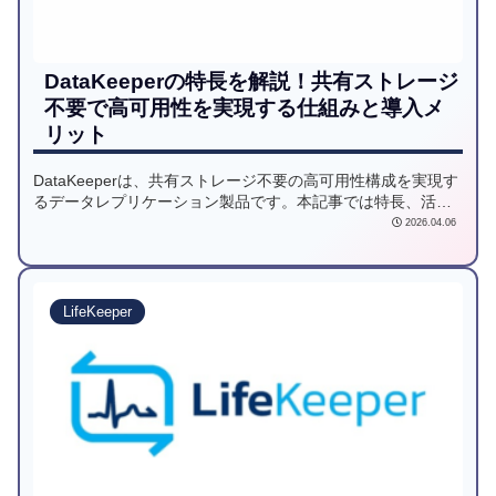
DataKeeperの特長を解説！共有ストレージ
不要で高可用性を実現する仕組みと導入メ
リット
DataKeeperは、共有ストレージ不要の高可用性構成を実現す
るデータレプリケーション製品です。本記事では特長、活用
シーン、比較ポイント、FAQをわかりやすく解説します。
2026.04.06
LifeKeeper