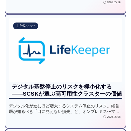
能評価の罠を解説します。同期ステータスが切り替えに与え
2026.05.19
る影響、IOPSの正しい計測手法、Windowsサービスの遅延開
始など、実際のサポート事例から導き出したDataKeeper運用
の鉄則を公開。安全なデータ保護と安定稼働の両立を目指す
エンジニア必読の内容です。
LifeKeeper
デジタル基盤停止のリスクを極小化する
——SCSKが選ぶ高可用性クラスターの価値
デジタル化が進むほど増大するシステム停止のリスク。経営
層が知るべき「目に見えない損失」と、オンプレミス〜マル
チクラウドに対応するLifeKeeperによる高可用性環境構築の
2026.05.08
ポイントを紹介