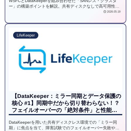
WSFCとDataKeeperを組み合わせた「SANレス・クラスタ
ー」の構築ポイントを解説。共有ディスクなしで高可用性を
実現するためのAD要件、ドライブ設定、ポート開放から、重
2026.05.19
要となるクォーラム構成の選び方まで詳しく紹介します。
LifeKeeper
【DataKeeper：ミラー同期とデータ保護の
核心 #1】同期中だから切り替わらない！？
フェイルオーバーの「絶対条件」と性能評
価の罠
DataKeeperを用いた共有ディスクレス環境での「ミラー同
期」に焦点を当て、障害試験でのフェイルオーバー失敗や性