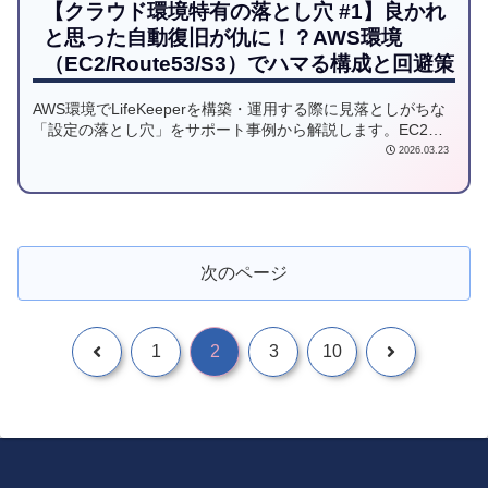
【クラウド環境特有の落とし穴 #1】良かれ
と思った自動復旧が仇に！？AWS環境
（EC2/Route53/S3）でハマる構成と回避策
AWS環境でLifeKeeperを構築・運用する際に見落としがちな
「設定の落とし穴」をサポート事例から解説します。EC2の
Auto Recovery（自動復旧）との競合によるクラスタ停止リス
2026.03.23
クや、Route53リソース作成エラー、S3 Quorumの単一障害
点など、クラウド特有の事象から原因を読み解き、安定稼働
のための解決策と再発防止策を提供します。
次のページ
1
2
3
10