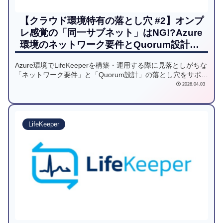
【クラウド環境特有の落とし穴 #2】オンプ
レ感覚の「同一サブネット」はNG!?Azure
環境のネットワーク要件とQuorum設計の
最適解
Azure環境でLifeKeeperを構築・運用する際に見落としがちな
「ネットワーク要件」と「Quorum設計」の落とし穴をサポー
ト事例から解説します。オンプレミス感覚の「同一サブネッ
2026.04.03
ト」による仮想IP構成の失敗や、スプリットブレインを防ぐ
ための最適なフェンシング手法（SCSI-3 PRやWitnessサーバ
ーの集約）など、クラウド特有の事象から原因を読み解き、
安定稼働のための解決策と再発防止策を提供します。
LifeKeeper